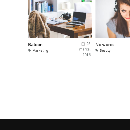
25
Baloon
No words
marca,
Marketing
Beauty
2016