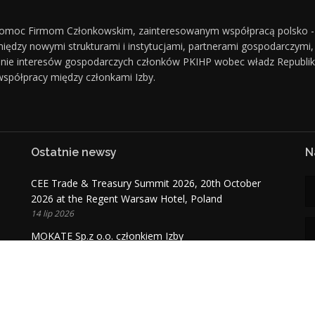
 pomoc Firmom Członkowskim, zainteresowanym współpracą polsko 
dzy nowymi strukturami i instytucjami, partnerami gospodarczymi, p
nie interesów gospodarczych członków PKIHP wobec władz Republiki Ka
spółpracy między członkami Izby.
Ostatnie newsy
N
CEE Trade & Treasury Summit 2026, 20th October
2026 at the Regent Warsaw Hotel, Poland
14 lip 2026
MOKATE Sp.z o.o. członkiem Izby
06 lip 2026
Astana күні құтты болсын!
06 lip 2026