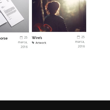
25
25
Wire’s
horse
marca,
marca,
Artwork
2016
2016