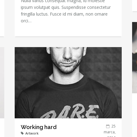
Nulla varius consequat magna, id molestie
ipsum volutpat quis. Suspendisse consectetur
fringilla luctus. Fusce id mi diam, non ornare
orci…
25
Working hard
marca,
Artwork