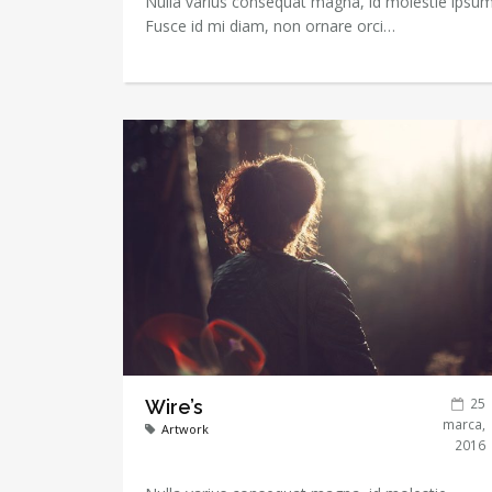
Nulla varius consequat magna, id molestie ipsum v
Fusce id mi diam, non ornare orci…
25
Wire’s
marca,
Artwork
2016