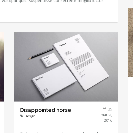
olutpat quis. Suspendisse consectetur fringilla luctus.
25
Disappointed horse
marca,
Design
2016