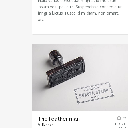
Nulla varius consequat magna, id molestie
ipsum volutpat quis. Suspendisse consectetur
fringilla luctus. Fusce id mi diam, non ornare
orci…
25
The feather man
marca,
Banner