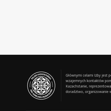
Głównymi celami Izby jest
wzajemnych kontaktów pomię
Kazachstanie, reprezentowa
doradztwo, organizowanie w