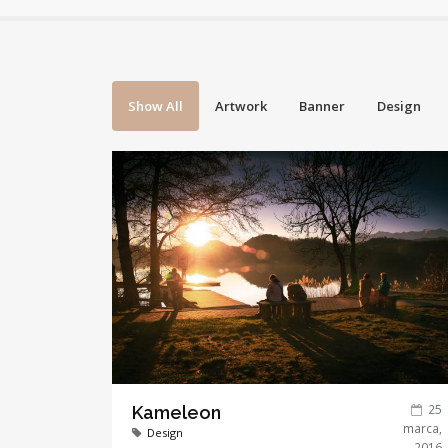
Show All
Artwork
Banner
Design
25
Kameleon
marca,
Design
2016