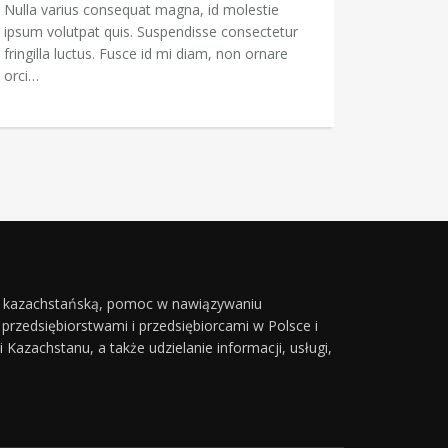
Nulla varius consequat magna, id molestie
ipsum volutpat quis. Suspendisse consectetur
fringilla luctus. Fusce id mi diam, non ornare
orci…
- kazachstańską, pomoc w nawiązywaniu
rzedsiębiorstwami i przedsiębiorcami w Polsce i
zachstanu, a także udzielanie informacji, usługi,