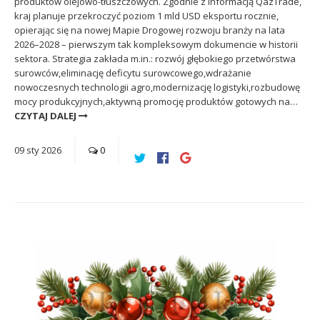
produktów olejowo-tłuszczowych. Zgodnie z informacją QazTrade,
kraj planuje przekroczyć poziom 1 mld USD eksportu rocznie,
opierając się na nowej Mapie Drogowej rozwoju branży na lata
2026–2028 – pierwszym tak kompleksowym dokumencie w historii
sektora. Strategia zakłada m.in.: rozwój głębokiego przetwórstwa
surowców,eliminację deficytu surowcowego,wdrażanie
nowoczesnych technologii agro,modernizację logistyki,rozbudowę
mocy produkcyjnych,aktywną promocję produktów gotowych na…
CZYTAJ DALEJ
09
sty
2026
0