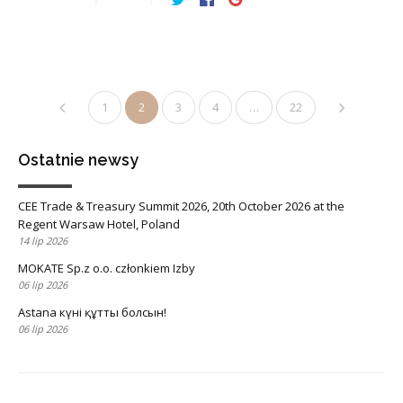
1
2
3
4
…
22
Ostatnie newsy
CEE Trade & Treasury Summit 2026, 20th October 2026 at the
Regent Warsaw Hotel, Poland
14 lip 2026
MOKATE Sp.z o.o. członkiem Izby
06 lip 2026
Astana күні құтты болсын!
06 lip 2026