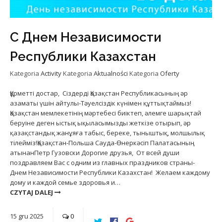
С Днем Независимости
Республики Казахстан
Kategoria
Activity
Kategoria
Aktualności
Kategoria
Oferty
Құрметті достар, Сіздерді Қазақстан Республикасының әр
азаматы үшін айтулы-Тәуелсіздік күнімен құттықтаймыз!
Қазақстан мемлекетінің мәртебесі биіктеп, әлемге шарықтай
беруіне деген ыстық ықыласымызды жеткізе отырып, әр
қазақстандық жанұяға табыс, береке, тыныштық, молшылық
тілейміз!Қазақстан-Польша Сауда-Өнеркәсіп Палатасының
атынанПетр Гузовски Дорогие друзья, Oт всей души
поздравляем Вас с одним из главных праздников страны-
Днем Независимости Республики Казахстан! Желаем каждому
дому и каждой семье здоровья и…
CZYTAJ DALEJ
15
gru
2025
0