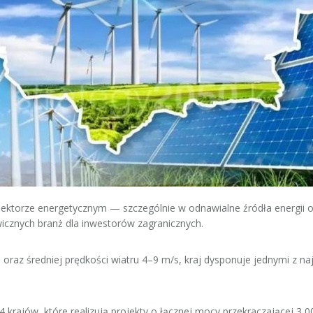
ektorze energetycznym — szczególnie w odnawialne źródła energii ora
wicznych branż dla inwestorów zagranicznych.
 oraz średniej prędkości wiatru 4–9 m/s, kraj dysponuje jednymi z n
 krajów, które realizują projekty o łącznej mocy przekraczającej 3 