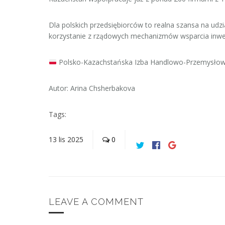
Dla polskich przedsiębiorców to realna szansa na udz
korzystanie z rządowych mechanizmów wsparcia inwes
Polsko-Kazachstańska Izba Handlowo-Przemysłowa 
Autor: Arina Chsherbakova
Tags:
13
lis
2025
0
LEAVE A COMMENT