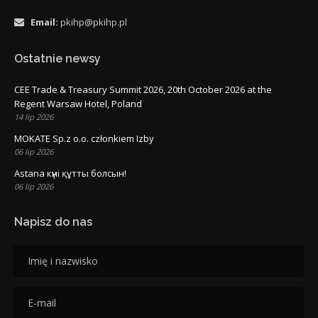
Email:
pkihp@pkihp.pl
Ostatnie newsy
CEE Trade & Treasury Summit 2026, 20th October 2026 at the
Regent Warsaw Hotel, Poland
14 lip 2026
MOKATE Sp.z o.o. członkiem Izby
06 lip 2026
Astana күні құтты болсын!
06 lip 2026
Napisz do nas