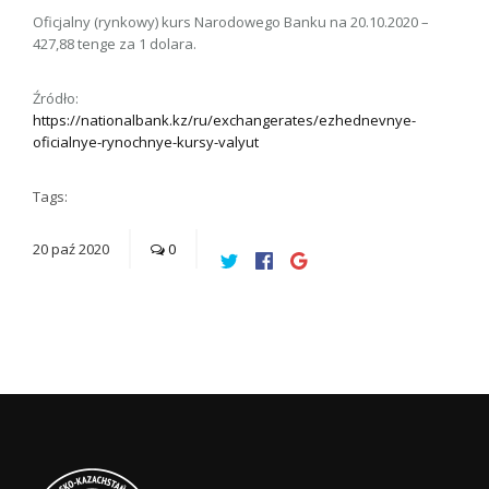
Oficjalny (rynkowy) kurs Narodowego Banku na 20.10.2020 –
427,88 tenge za 1 dolara.
Źródło:
https://nationalbank.kz/ru/exchangerates/ezhednevnye-
oficialnye-rynochnye-kursy-valyut
Tags:
20
paź
2020
0