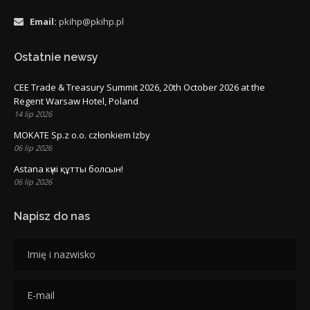
Email:
pkihp@pkihp.pl
Ostatnie newsy
CEE Trade & Treasury Summit 2026, 20th October 2026 at the
Regent Warsaw Hotel, Poland
14 lip 2026
MOKATE Sp.z o.o. członkiem Izby
06 lip 2026
Astana күні құтты болсын!
06 lip 2026
Napisz do nas