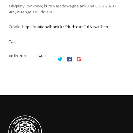
Oficjalny (rynkowy) kurs Narodowego Banku na 08.07.2020 –
409,19 tenge za 1 dolara.
Źródło:
https://nationalbank.kz/?furl=cursFull&switch=rus
Tags:
08
lip
2020
0