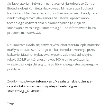
„W laboratorium inżynierii genetycznej Narodowego Centrum
Biotechnologii Komitetu Naukowego Ministerstwa Edukacji i
Nauki Republiki Kazachstanu, pod kierownictwem kandydata
nauk biologicznych Aleksandra Szustowa, opracowano
technologię wytwarzania biokompatybilnego kleju do
stosowania w chirurgii i stomatologii” – poinformowało biuro
prasowe ministerstwa.
Naukowcom udało się odtworzyć w laboratorium lepki materiał
małży w postaci sztucznego białka reprodukowanego przez
bakterie. Materiał wykazywał wysoką zdolność adhezyjną
(około 3,0 MPa), która jest nawet 100-krotnie wyższa niż
właściwości kleju chirurgicznego fibrynowego stosowanego w
praktyce.
Żródło:
https://www.inform.kz/ru/kazahstanskie-uchenye-
razrabotali-biosovmestimyy-kley-dlya-hirurgii-i-
stomatologii_a3700303
Tags: