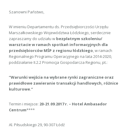
Szanowni Państwo,
W imieniu Departamentu ds. Przedsiębiorczości Urzędu
Marszałkowskiego Województwa Łódzkiego, serdecznie
zapraszamy do udziału w
bezpłatnym szkoleniu/
warsztacie w ramach spotkań informacyjnych
dla
przedsiębiorców MŚP
z regionu łódzkiego
, w ramach
Regionalnego Programu Operacyjnego na lata 2014-2020,
poddziałanie II.2.2 Promocja Gospodarcza Regionu, pt.:
“Warunki wejścia na wybrane rynki zagraniczne oraz
prawidłowe zawieranie transakcji handlowych, różnice
kulturowe.”
Termin i miejsce:
20-21.09.2017 r. – Hotel Ambasador
Centrum
****
Al. Piłsudskiego 29, 90-307 Łódź