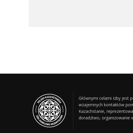
Głównymi celami Izby jest
wzajemnych kontaktów pomię
Kazachstanie, reprezentowa
doradztwo, organizowanie w