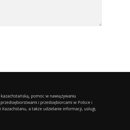
- kazachstańską, pomoc w nawiązywaniu
rzedsiębiorstwami i przedsiębiorcami w Polsce i
zachstanu, a także udzielanie informacji, usługi,