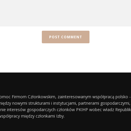
 pomoc Firmom Członkowskim, zainteresowanym współpracą polsko 
dzy nowymi strukturami i instytucjami, partnerami gospodarczymi, p
nie interesów gospodarczych członków PKIHP wobec władz Republiki Ka
spółpracy między członkami Izby.