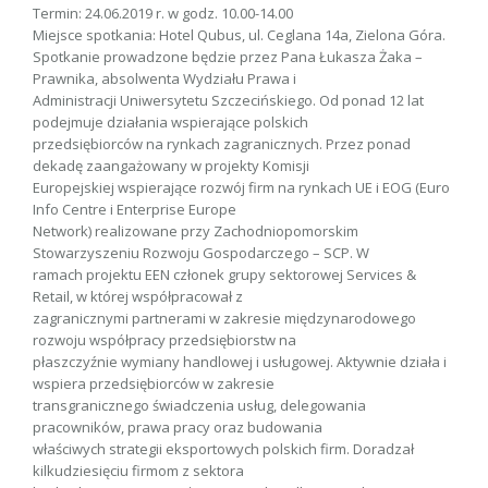
Termin: 24.06.2019 r. w godz. 10.00-14.00
Miejsce spotkania: Hotel Qubus, ul. Ceglana 14a, Zielona Góra.
Spotkanie prowadzone będzie przez Pana Łukasza Żaka –
Prawnika, absolwenta Wydziału Prawa i
Administracji Uniwersytetu Szczecińskiego. Od ponad 12 lat
podejmuje działania wspierające polskich
przedsiębiorców na rynkach zagranicznych. Przez ponad
dekadę zaangażowany w projekty Komisji
Europejskiej wspierające rozwój firm na rynkach UE i EOG (Euro
Info Centre i Enterprise Europe
Network) realizowane przy Zachodniopomorskim
Stowarzyszeniu Rozwoju Gospodarczego – SCP. W
ramach projektu EEN członek grupy sektorowej Services &
Retail, w której współpracował z
zagranicznymi partnerami w zakresie międzynarodowego
rozwoju współpracy przedsiębiorstw na
płaszczyźnie wymiany handlowej i usługowej. Aktywnie działa i
wspiera przedsiębiorców w zakresie
transgranicznego świadczenia usług, delegowania
pracowników, prawa pracy oraz budowania
właściwych strategii eksportowych polskich firm. Doradzał
kilkudziesięciu firmom z sektora