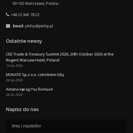
00-102 Warszawa, Polska
+48 22 845 78 22
Email:
pkihp@pkihp.pl
Ostatnie newsy
CEE Trade & Treasury Summit 2026, 20th October 2026 at the
Regent Warsaw Hotel, Poland
14 lip 2026
MOKATE Sp.z o.o. członkiem Izby
06 lip 2026
Astana күні құтты болсын!
06 lip 2026
Napisz do nas