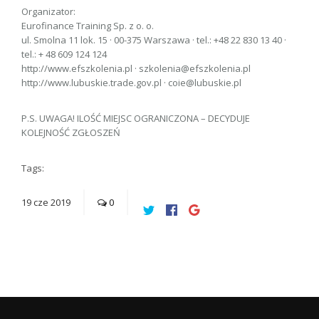
Organizator:
Eurofinance Training Sp. z o. o.
ul. Smolna 11 lok. 15 · 00-375 Warszawa · tel.: +48 22 830 13 40 ·
tel.: + 48 609 124 124
http://www.efszkolenia.pl · szkolenia@efszkolenia.pl
http://www.lubuskie.trade.gov.pl · coie@lubuskie.pl
P.S. UWAGA! ILOŚĆ MIEJSC OGRANICZONA – DECYDUJE
KOLEJNOŚĆ ZGŁOSZEŃ
Tags:
19
cze
2019
0