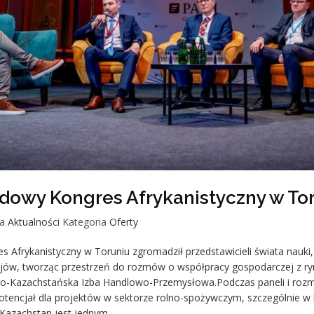
odowy Kongres Afrykanistyczny w To
a
Aktualności
Kategoria
Oferty
 Afrykanistyczny w Toruniu zgromadził przedstawicieli świata nauki, 
ajów, tworząc przestrzeń do rozmów o współpracy gospodarczej z ry
ko-Kazachstańska Izba Handlowo-Przemysłowa.Podczas paneli i roz
otencjał dla projektów w sektorze rolno-spożywczym, szczególnie w
Kazachstan jest jednym…