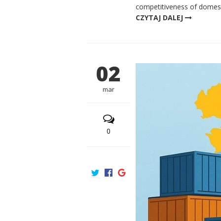
competitiveness of domest
CZYTAJ DALEJ
02
mar
0