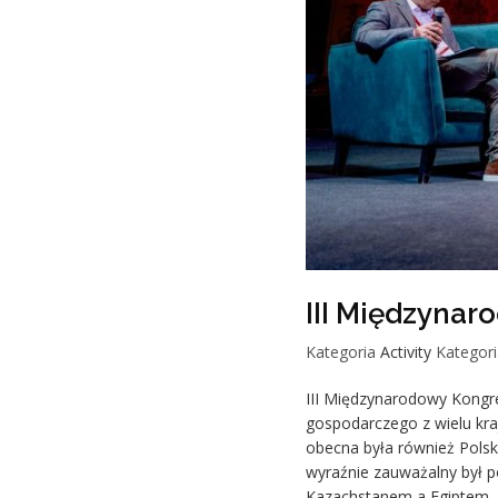
III Międzynar
Kategoria
Activity
Kategori
III Międzynarodowy Kongres
gospodarczego z wielu kr
obecna była również Pols
wyraźnie zauważalny był p
Kazachstanem a Egiptem. 